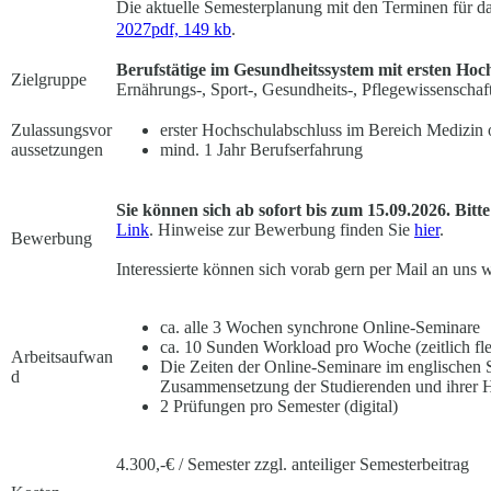
Die aktuelle Semesterplanung mit den Terminen für d
2027
pdf, 149 kb
.
Berufstätige im Gesundheitssystem mit ersten Hoc
Zielgruppe
Ernährungs-, Sport-, Gesundheits-, Pflegewissenschaf
Zulassungsvor
erster Hochschulabschluss im Bereich Medizin
aussetzungen
mind. 1 Jahr Berufserfahrung
Sie können sich ab sofort bis zum 15.09.2026. Bitt
Link
. Hinweise zur Bewerbung finden Sie
hier
.
Bewerbung
Interessierte können sich vorab gern per Mail an uns
ca. alle 3 Wochen synchrone Online-Seminare
ca. 10 Sunden Workload pro Woche (zeitlich fle
Arbeitsaufwan
Die Zeiten der Online-Seminare im englischen
d
Zusammensetzung der Studierenden und ihrer He
2 Prüfungen pro Semester (digital)
4.300,-€ / Semester zzgl. anteiliger Semesterbeitrag